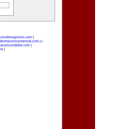
aciondenegocios.com
|
nformacioncomercial.com
|
i-
macioncontable.com
|
om
|