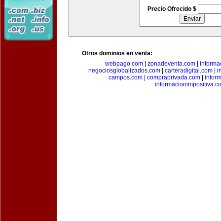
Precio Ofrecido $
Otros dominios en venta:
webpago.com
|
zonadeventa.com
|
inform
negociosglobalizados.com
|
carteradigital.com
|
i
campos.com
|
compraprivada.com
|
infor
informacionimpositiva.c