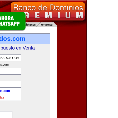
ados.com
 puesto en Venta
IZADOS.COM
os.com
dos.com
tas