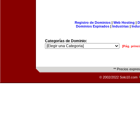
Registro de Dominios
|
Web Hosting
|
D
Dominios Expirados
|
Industrias
|
Indu
Categorías de Dominio:
[Pág. princi
** Precios expre
© 2002/2022 Solo10.com