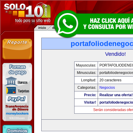
portafoliodenego
Vendido!
Mayusculas:
PORTAFOLIODENE
Minusculas:
portafoliodenegocio
Longitud:
20 caracteres
Categorias:
Negocios
Precio:
Realizar una oferta!
Visitar!
portafoliodenegoci
Serán consideradas ofer