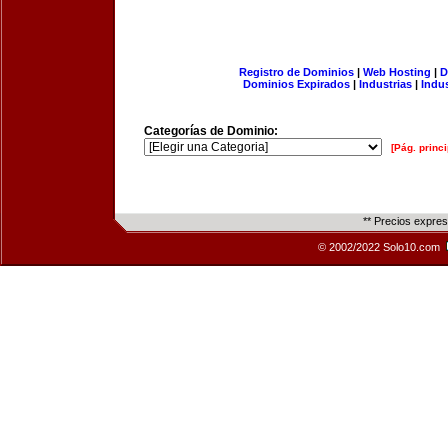
Registro de Dominios
|
Web Hosting
|
D
Dominios Expirados
|
Industrias
|
Indu
Categorías de Dominio:
[Pág. princi
** Precios expre
© 2002/2022 Solo10.com