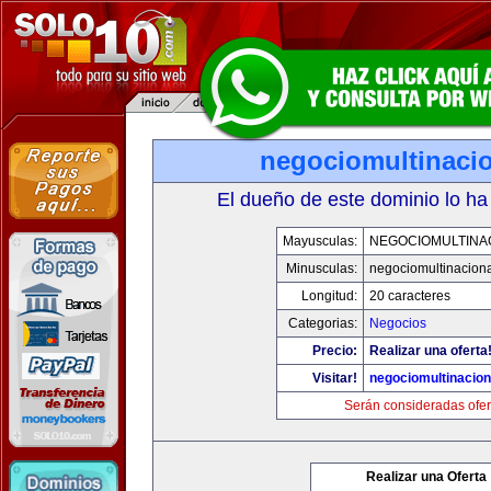
negociomultinaci
El dueño de este dominio lo ha
Mayusculas:
NEGOCIOMULTINA
Minusculas:
negociomultinacion
Longitud:
20 caracteres
Categorias:
Negocios
Precio:
Realizar una oferta
Visitar!
negociomultinacio
Serán consideradas ofer
Realizar una Oferta