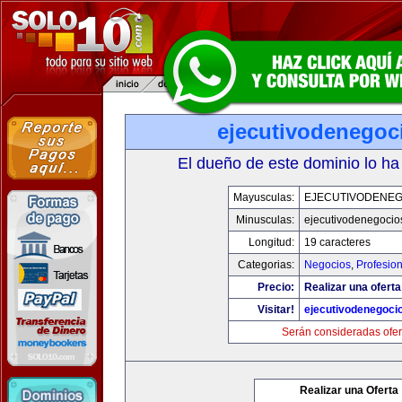
ejecutivodenegoc
El dueño de este dominio lo ha
Mayusculas:
EJECUTIVODENEG
Minusculas:
ejecutivodenegocio
Longitud:
19 caracteres
Categorias:
Negocios
,
Profesio
Precio:
Realizar una oferta
Visitar!
ejecutivodenegoci
Serán consideradas ofer
Realizar una Oferta