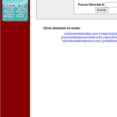
Precio Ofrecido $
Otros dominios en venta:
comprasmayoristas.com
|
negociomul
propiedadesparainvertir.com
|
ejecutiv
ejecutivosdenegocios.com
|
portafoli