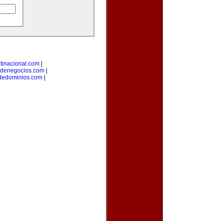
tinacional.com
|
odenegocios.com
|
odedominios.com
|