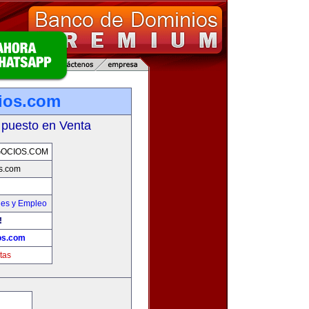
ios.com
 puesto en Venta
OCIOS.COM
s.com
nes y Empleo
!
os.com
tas