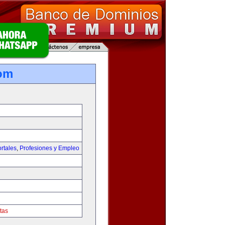
om
rtales
,
Profesiones y Empleo
tas