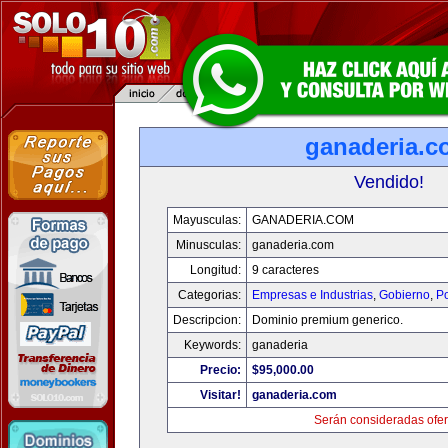
ganaderia.c
Vendido!
Mayusculas:
GANADERIA.COM
Minusculas:
ganaderia.com
Longitud:
9 caracteres
Categorias:
Empresas e Industrias
,
Gobierno
,
Po
Descripcion:
Dominio premium generico.
Keywords:
ganaderia
Precio:
$95,000.00
Visitar!
ganaderia.com
Serán consideradas ofer