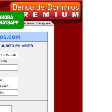
ios.com
 puesto en Venta
OCIOS.COM
s.com
a!
os.com
tas