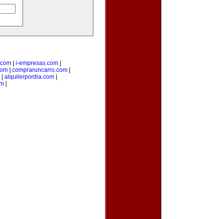
.com
|
i-empresas.com
|
com
|
compraruncarro.com
|
|
alquilerpordia.com
|
om
|