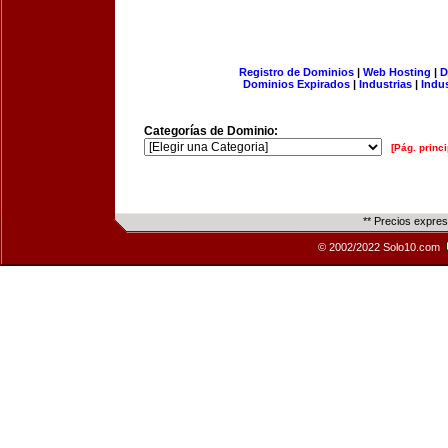
Registro de Dominios
|
Web Hosting
|
D
Dominios Expirados
|
Industrias
|
Indu
Categorías de Dominio:
[Pág. princi
** Precios expre
© 2002/2022 Solo10.com