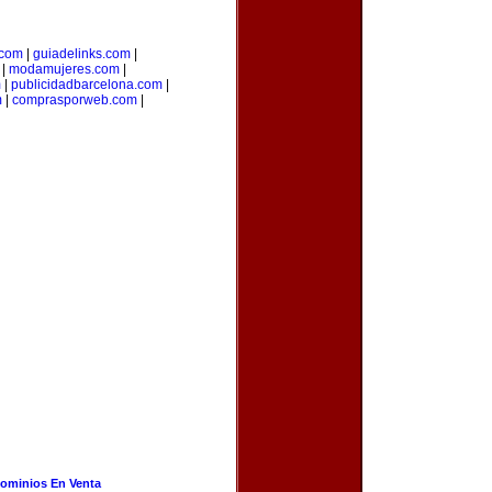
.com
|
guiadelinks.com
|
|
modamujeres.com
|
m
|
publicidadbarcelona.com
|
m
|
comprasporweb.com
|
ominios En Venta