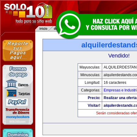
alquilerdestan
Vendido!
Mayusculas:
ALQUILERDESTA
Minusculas:
alquilerdestands.c
Longitud:
16 caracteres
Categorias:
Empresas e Industr
Precio:
Realizar una oferta
Visitar!
alquilerdestands.
Serán consideradas ofer