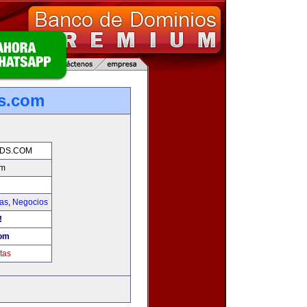
ds.com
NDS.COM
om
ias
,
Negocios
!
com
tas