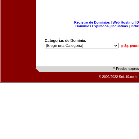
Registro de Dominios
|
Web Hosting
|
D
Dominios Expirados
|
Industrias
|
Indu
Categorías de Dominio:
[Pág. princi
** Precios expre
© 2002/2022 Solo10.com