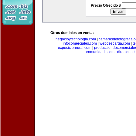
Precio Ofrecido $
Otros dominios en venta:
negocioytecnologia.com
|
camarasdefotografia.
infocomerciales.com
|
webdescarga.com
|
t
exposicionrural.com
|
producciondecomerciale
comunidadit.com
|
directorioc