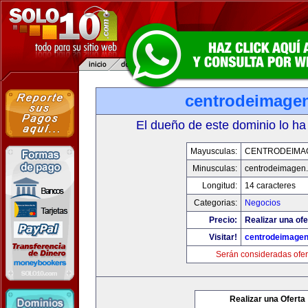
centrodeimage
El dueño de este dominio lo ha
Mayusculas:
CENTRODEIMA
Minusculas:
centrodeimagen
Longitud:
14 caracteres
Categorias:
Negocios
Precio:
Realizar una ofe
Visitar!
centrodeimage
Serán consideradas ofer
Realizar una Oferta