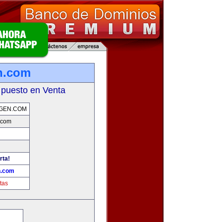
n.com
 puesto en Venta
GEN.COM
.com
rta!
n.com
tas