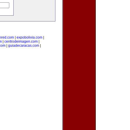
nred.com
|
expobolivia.com
|
m
|
centrodeimagen.com
|
com
|
guiadecaracas.com
|