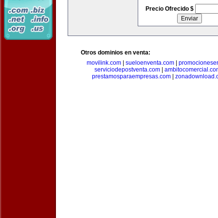
Precio Ofrecido $
Otros dominios en venta:
movilink.com
|
sueloenventa.com
|
promocionese
serviciodepostventa.com
|
ambitocomercial.co
prestamosparaempresas.com
|
zonadownload.