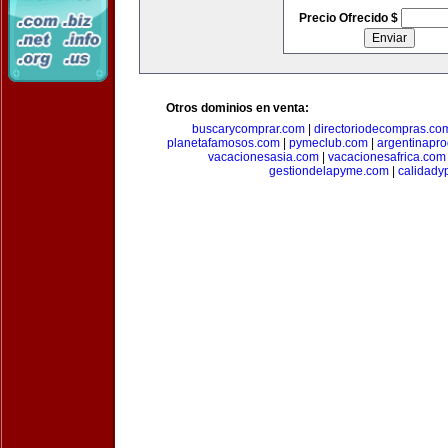
Precio Ofrecido $
Otros dominios en venta:
buscarycomprar.com
|
directoriodecompras.co
planetafamosos.com
|
pymeclub.com
|
argentinapro
vacacionesasia.com
|
vacacionesafrica.com
gestiondelapyme.com
|
calidady