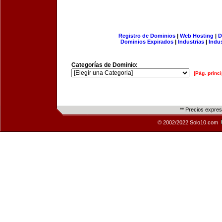
Registro de Dominios
|
Web Hosting
|
D
Dominios Expirados
|
Industrias
|
Indu
Categorías de Dominio:
[Pág. princi
** Precios expre
© 2002/2022 Solo10.com