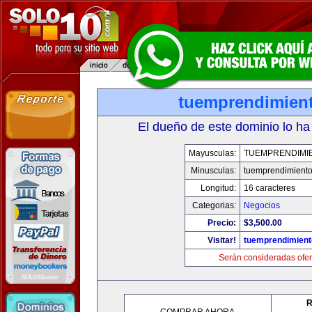
tuemprendimien
El dueño de este dominio lo ha
Mayusculas:
TUEMPRENDIMI
Minusculas:
tuemprendimient
Longitud:
16 caracteres
Categorias:
Negocios
Precio:
$3,500.00
Visitar!
tuemprendimien
Serán consideradas ofer
R