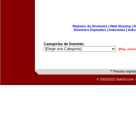
Registro de Dominios
|
Web Hosting
|
D
Dominios Expirados
|
Industrias
|
Indu
Categorías de Dominio:
[Pág. princi
** Precios expre
© 2002/2022 Solo10.com