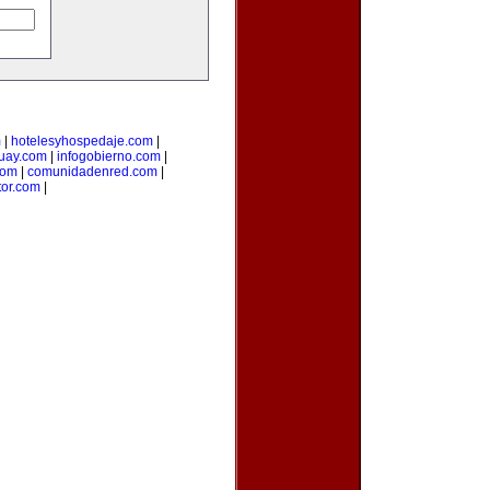
m
|
hotelesyhospedaje.com
|
uay.com
|
infogobierno.com
|
com
|
comunidadenred.com
|
tor.com
|