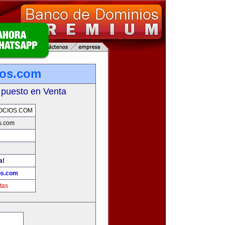
ios.com
 puesto en Venta
OCIOS.COM
s.com
a!
os.com
tas