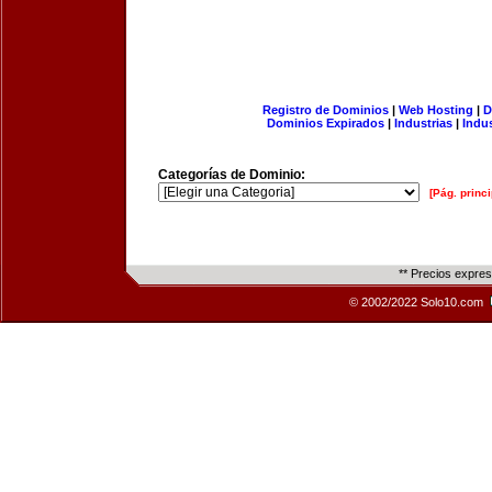
Registro de Dominios
|
Web Hosting
|
D
Dominios Expirados
|
Industrias
|
Indu
Categorías de Dominio:
[Pág. princi
** Precios expre
© 2002/2022 Solo10.com