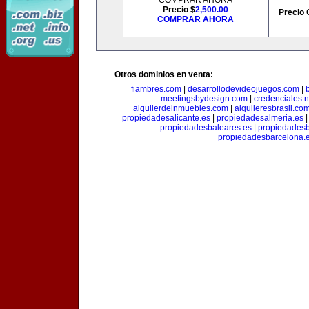
COMPRAR AHORA
Precio $
2,500.00
Precio 
COMPRAR AHORA
Otros dominios en venta:
fiambres.com
|
desarrollodevideojuegos.com
|
meetingsbydesign.com
|
credenciales.n
alquilerdeinmuebles.com
|
alquileresbrasil.co
propiedadesalicante.es
|
propiedadesalmeria.es
propiedadesbaleares.es
|
propiedadesb
propiedadesbarcelona.